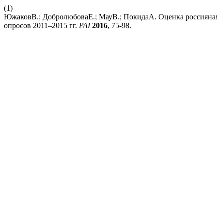
(1)
ЮжаковВ.; ДобролюбоваЕ.; МауВ.; ПокидаА. Оценка россиянам
опросов 2011–2015 гг.
PAI
2016
, 75-98.