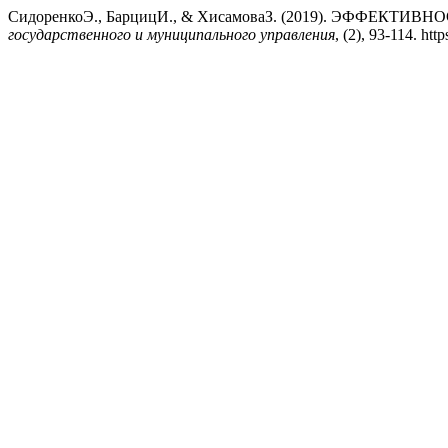
СидоренкоЭ., БарцицИ., & ХисамоваЗ. (2019). ЭФФ
государственного и муниципального управления
, (2), 93-114. ht