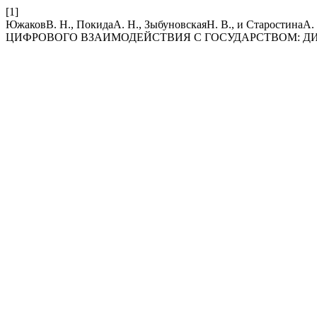
[1]
ЮжаковВ. Н., ПокидаА. Н., ЗыбуновскаяН. В., и Старо
ЦИФРОВОГО ВЗАИМОДЕЙСТВИЯ С ГОСУДАРСТВОМ: ДИНА