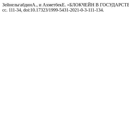
ЗейнельгабдинА., и АхметбекЕ. «БЛОКЧЕЙН В ГОСУД
сс. 111-34, doi:10.17323/1999-5431-2021-0-3-111-134.