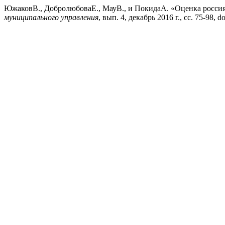
ЮжаковВ., ДобролюбоваЕ., МауВ., и ПокидаА. «Оценка россиян
муниципального управления
, вып. 4, декабрь 2016 г., сс. 75-98, 