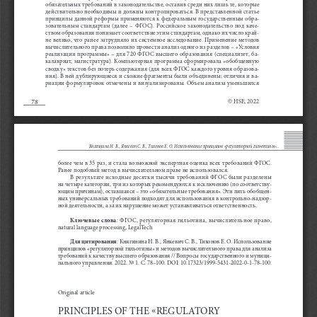
обязательных требований в законодательстве, оставив среди них лишь те, которые 
действительно необходимы и должны  контролироваться. В представленной статье 
принципы данной реформы применяются к федеральным государственным обра-
зовательным  стандартам  (далее  –  ФГОС).  Российское  законодательство  под  каче-
ством образования понимает соответствие этим стандартам, однако их число край-
не велико, что ранее затрудняло их системное исследование. Применение методов 
вычислительного права позволило провести анализ одного из разделов – «Условия 
реализации  программы»  –  для  720  ФГОС  высшего  образования  (специалитет,  ба-
калавриат,  магистратура).  Компьютерная  программа  сформировала  «обобщенную  
сводку» текстов без потерь содержания (для всех ФГОС каждого уровня образова-
ния). В ней дублирующиеся и схожие фрагменты были объединены; отличия и ва-
риации формулировок отмечены и визуализированы. Объем анализа уменьшился 
78
© HSE, 2022
Княгинина Н. В., Янкевич С. В., Тихонов Е. О. Использование принципов «регуляторной гильотины»...
более чем в 35 раз, и стала возможной экспертная оценка всех требований ФГОС. 
Ранее подобный метод в вычислительном праве не использовался.
В результате исходные десятки тысячи требований ФГОС были разделены 
на четыре категории, три из которых рекомендуются к исключению (по соответству-
ющим причинам), оставшаяся – это «обязательные требования». Эти пять обобщен-
ных универсальных требований подходят для использования в контрольно-надзор-
ной деятельности, а за их нарушение может устанавливаться ответственность. 
Ключевые слова
: ФГОС, регуляторная гильотина, вычислительное право, 
natural language processing, LegalTech
Для цитирования
: Княгинина Н. В., Янкевич С. В., Тихонов Е. О. Использование 
принципов «регуляторной гильотины» и методов вычислительного права для анализа 
требований к качеству высшего образования // Вопросы государственного и муници-
пального управления. 2022. No 1. С. 78–100. DOI: 10.17323/1999-5431-2022-0-1-78-100.
Original article
PRINCIPLES OF THE «REGULATORY 