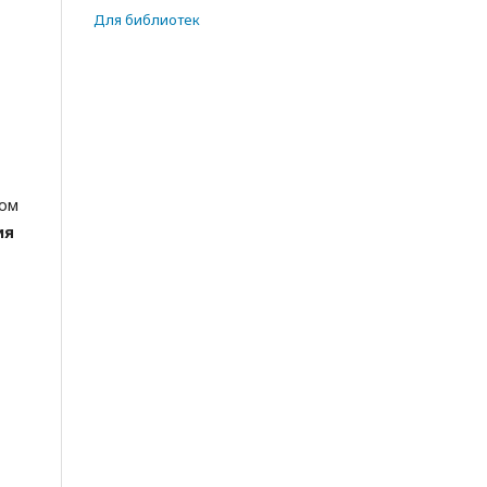
Для библиотек
дом
ия