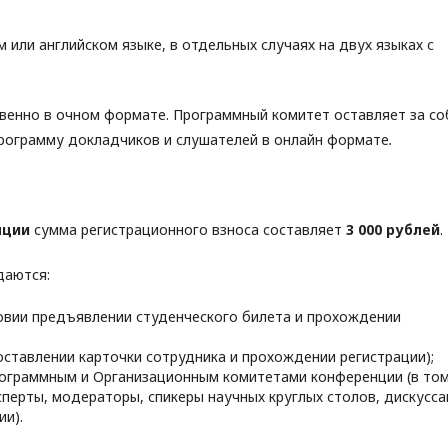
или английском языке, в отдельных случаях на двух языках с
енно в очном формате. Программный комитет оставляет за со
программу докладчиков и слушателей в онлайн формате
.
нции
сумма регистрационного взноса составляет
3 000 рублей
.
даются:
ловии предъявлении студенческого билета и прохождении
ставлении карточки сотрудника и прохождении регистрации);
рограммным и Организационным комитетами конференции (в то
сперты, модераторы, спикеры научных круглых столов, дискусс
ии).