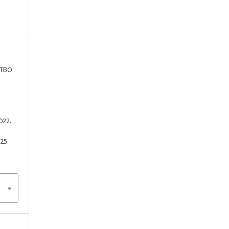
СТВО
022.
225.