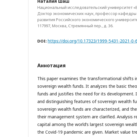
Наталия Шаш
Национальный исследовательский университет «
Доктор экономических наук, профессор кафедры
развития Российского экономического университет
117997, Москва, Стремянный пер., д. 36.
https://doi.org/10.17323/1999-5431-2021-0-
DOI:
Аннотация
This paper examines the transformational shifts i
sovereign wealth funds. It analyzes the basic the
funds and justifies the need for its development. It
and distinguishing features of sovereign wealth fu
sovereign wealth funds are characterized, and th
their management system are clarified. Analysis r
capital among the world’s largest sovereign wealth
the Covid-19 pandemic are given. Market value t