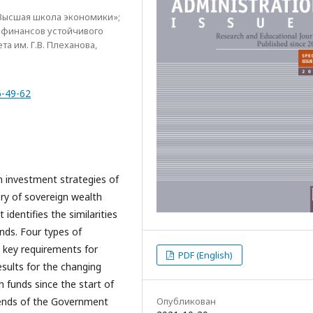
Высшая школа экономики»;
 финансов устойчивого
а им. Г.В. Плеханова,
6-49-62
n investment strategies of
ory of sovereign wealth
 identifies the similarities
nds. Four types of
e key requirements for
PDF (English)
esults for the changing
 funds since the start of
Опубликован
rends of the Government