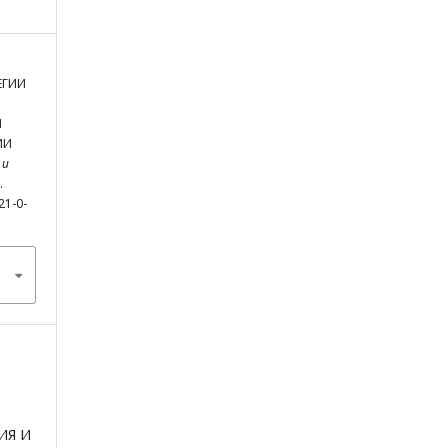
ЕГИИ
И
ИИ
 и
.
21-0-
ИЯ И