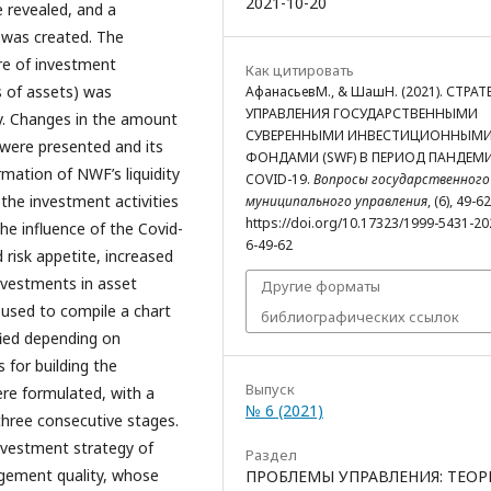
2021-10-20
 revealed, and a
6 was created. The
re of investment
Как цитировать
s of assets) was
АфанасьевМ., & ШашН. (2021). СТРАТ
УПРАВЛЕНИЯ ГОСУДАРСТВЕННЫМИ
y. Changes in the amount
СУВЕРЕННЫМИ ИНВЕСТИЦИОННЫМ
 were presented and its
ФОНДАМИ (SWF) В ПЕРИОД ПАНДЕМ
mation of NWF’s liquidity
COVID-19.
Вопросы государственного
the investment activities
муниципального управления
, (6), 49-62
https://doi.org/10.17323/1999-5431-20
he influence of the Covid-
6-49-62
 risk appetite, increased
investments in asset
Другие форматы
 used to compile a chart
библиографических ссылок
fied depending on
 for building the
Выпуск
re formulated, with a
№ 6 (2021)
three consecutive stages.
investment strategy of
Раздел
gement quality, whose
ПРОБЛЕМЫ УПРАВЛЕНИЯ: ТЕОР