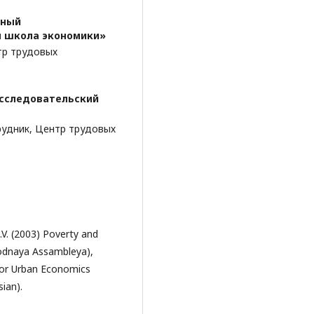
ьный
я школа экономики»
тр трудовых
сследовательский
рудник, Центр трудовых
.V. (2003) Poverty and
arodnaya Assambleya),
 for Urban Economics
ian).