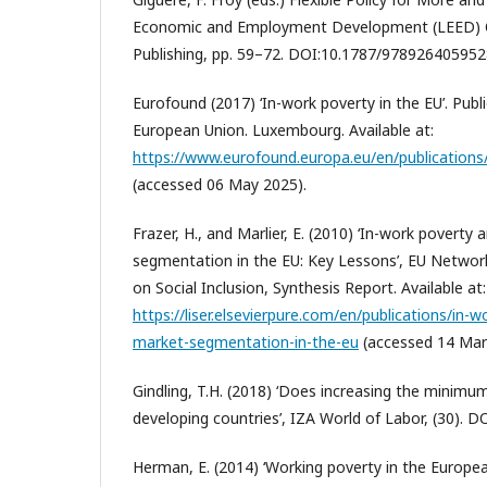
Economic and Employment Development (LEED) O
Publishing, pp. 59–72. DOI:10.1787/97892640595
Eurofound (2017) ‘In-work poverty in the EU’. Publi
European Union. Luxembourg. Available at:
https://www.eurofound.europa.eu/en/publication
(accessed 06 May 2025).
Frazer, H., and Marlier, E. (2010) ‘In-work poverty
segmentation in the EU: Key Lessons’, EU Networ
on Social Inclusion, Synthesis Report. Available at:
https://liser.elsevierpure.com/en/publications/in-
market-segmentation-in-the-eu
(accessed 14 Mar
Gindling, T.H. (2018) ‘Does increasing the minimu
developing countries’, IZA World of Labor, (30). D
Herman, E. (2014) ‘Working poverty in the Europe