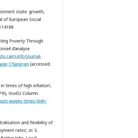
vestment state: growth,
l of European Social
7114188
venting Poverty Through
nseil d’analyse
shs.cairn.info/journal-
page-1?lang=en
(accessed
n times of high inflation’,
EPR), VoxEU Column.
imum-wages-times-high-
ralisation and flexibility of
yment rates’, in: S.
 Better Jobs. Local