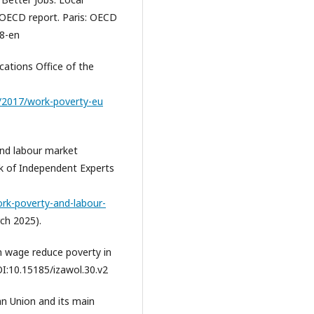
ECD report. Paris: OECD
28-en
cations Office of the
s/2017/work-poverty-eu
 and labour market
k of Independent Experts
work-poverty-and-labour-
ch 2025).
m wage reduce poverty in
OI:10.15185/izawol.30.v2
an Union and its main