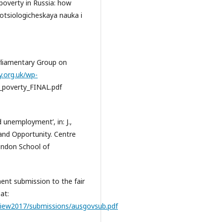
 poverty in Russia: how
otsiologicheskaya nauka i
arliamentary Group on
y.org.uk/wp-
poverty_FINAL.pdf
d unemployment’, in: J.,
 and Opportunity. Centre
London School of
ent submission to the fair
at:
view2017/submissions/ausgovsub.pdf