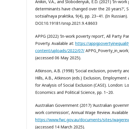
Anikin, V.A., and Slobodenyuk, E.D. (2021) ‘In-work
determinants have changed over the 20 years?’, S
sotsial’naya praktika, 9(4), pp. 23–41. (In Russian).
DOI:10.19181/snsp.2021.9.4.8603
APPG (2022) ‘In-work poverty report’, All Party P
Poverty. Available at:
https://appgpovertyinequalit
content/uploads/2022/07/
APPG_Poverty_in_work_
(accessed 06 May 2025).
Atkinson, A.B. (1998) ‘Social exclusion, poverty an
Hills, A.B., Atkinson (eds.) Exclusion, Employment
for Analysis of Social Exclusion (CASE). London: 
Economics and Political Science, pp. 1–20.
Australian Government (2017) ‘Australian governm
work commission’, Annual Wage Review. Available 
https://www.fwc.gov.au/documents/sites/wagere
(accessed 14 March 2025).