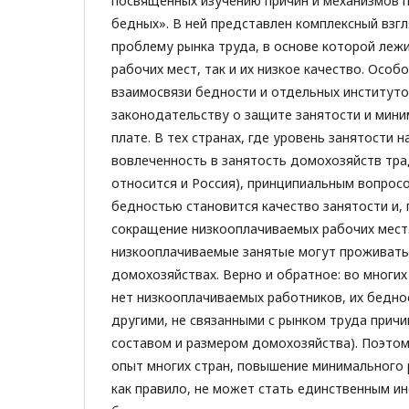
посвященных изучению причин и механизмов
бедных». В ней представлен комплексный взгл
проблему рынка труда, в основе которой леж
рабочих мест, так и их низкое качество. Особ
взаимосвязи бедности и отдельных институто
законодательству о защите занятости и мин
плате. В тех странах, где уровень занятости н
вовлеченность в занятость домохозяйств тра
относится и Россия), принципиальным вопрос
бедностью становится качество занятости и, 
сокращение низкооплачиваемых рабочих мест
низкооплачиваемые занятые могут проживать
домохозяйствах. Верно и обратное: во многи
нет низкооплачиваемых работников, их бедно
другими, не связанными с рынком труда причи
составом и размером домохозяйства). Поэтом
опыт многих стран, повышение минимального 
как правило, не может стать единственным 