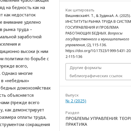
 появления «работающих
яд на бедность как на
Как цитировать
ит как недостаток
ВишневскаяН. Т., & ЗудинаА. А. (2025).
ИНСТИТУТЫ РЫНКА ТРУДА В СИСТЕМ
ое внимание уделено
ГОСУПРАВЛЕНИЯ И ПРОБЛЕМА
в рынка труда –
РАБОТАЮЩИХ БЕДНЫХ.
Вопросы
имальной заработной
государственного и муниципального
аселения и
управления
, (2), 115-136.
https://doi.org/10.17323/1999-5431-20
диционно высоки (к ним
2-115-136
ом политики по борьбе с
прежде всего,
Другие форматы
. Однако многие
библиографических ссылок
 в «небедных»
х бедных домохозяйствах
сть объясняется
Выпуск
№ 2 (2025)
нами (прежде всего
у, как демонстрирует
Раздел
размера оплаты труда,
ПРОБЛЕМЫ УПРАВЛЕНИЯ: ТЕОР
ПРАКТИКА
инструментом сокращения