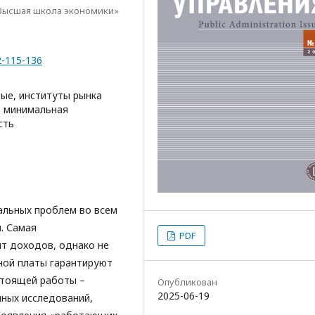
Высшая школа экономики»
2-115-136
ые, институты рынка
, минимальная
сть
альных проблем во всем
м. Самая
PDF
т доходов, однако не
ной платы гарантируют
стоящей работы –
Опубликован
2025-06-19
чных исследований,