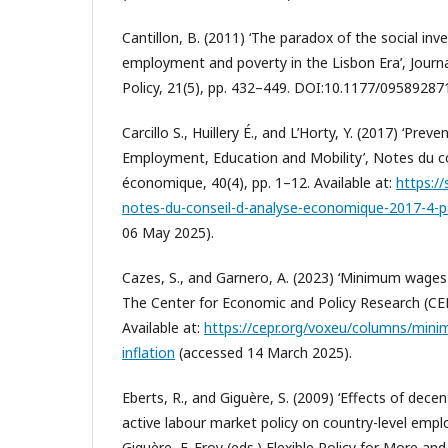
Cantillon, B. (2011) ‘The paradox of the social in
employment and poverty in the Lisbon Era’, Journa
Policy, 21(5), pp. 432–449. DOI:10.1177/0958928
Carcillo S., Huillery É., and L’Horty, Y. (2017) ‘Pre
Employment, Education and Mobility’, Notes du co
économique, 40(4), pp. 1–12. Available at:
https://
notes-du-conseil-d-analyse-economique-2017-4-
06 May 2025).
Cazes, S., and Garnero, A. (2023) ‘Minimum wages i
The Center for Economic and Policy Research (C
Available at:
https://cepr.org/voxeu/columns/min
inflation
(accessed 14 March 2025).
Eberts, R., and Giguère, S. (2009) ‘Effects of decent
active labour market policy on country-level emplo
Giguère, F. Froy (eds.) Flexible Policy for More and