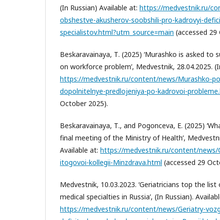
(In Russian) Available at:
https://medvestnik.ru/c
obshestve-akusherov-soobshili-pro-kadrovyi-defici
specialistov.html?utm_source=main
(accessed 29 
Beskaravainaya, Т. (2025) ‘Murashko is asked to s
on workforce problem’, Medvestnik, 28.04.2025. (In
https://medvestnik.ru/content/news/Murashko-pop
dopolnitelnye-predlojeniya-po-kadrovoi-probleme
October 2025).
Beskaravainaya, Т., and Pogonceva, E. (2025) ‘Wh
final meeting of the Ministry of Health’, Medvestni
Available at:
https://medvestnik.ru/content/news/
itogovoi-kollegii-Minzdrava.html
(accessed 29 Oct
Medvestnik, 10.03.2023. ‘Geriatricians top the lis
medical specialties in Russia’, (In Russian). Availabl
https://medvestnik.ru/content/news/Geriatry-vozgl