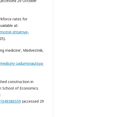
(accessed 29 October
rkforce rates for
vailable at:
smotrel-shtatnye-
25).
ing medicine’, Medvestnik,
-mediciny-zadumyvautsya-
shed construction in
h School of Economics.
:
s/1049386559
(accessed 29