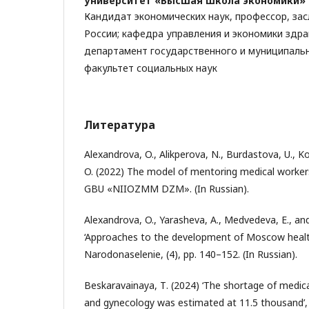
университет «Высшая школа экономики»
Кандидат экономических наук, профессор, за
России; кафедра управления и экономики здр
департамент государственного и муниципальн
факультет социальных наук
Литература
Alexandrova, O., Alikperova, N., Burdastova, U., 
O. (2022) The model of mentoring medical worker
GBU «NIIOZMM DZM». (In Russian).
Alexandrova, O., Yarasheva, A., Medvedeva, E., and 
‘Approaches to the development of Moscow healt
Narodonaselenie, (4), pp. 140–152. (In Russian).
Beskaravainaya, Т. (2024) ‘The shortage of medica
and gynecology was estimated at 11.5 thousand’,