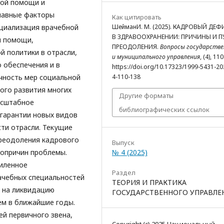
кой помощи и
главные факторы
Как цитировать
ШейманИ. М. (2025). КАДРОВЫЙ ДЕ
ециализация врачебной
В ЗДРАВООХРАНЕНИИ: ПРИЧИНЫ И П
й помощи,
ПРЕОДОЛЕНИЯ.
Вопросы государстве
й политики в отрасли,
и муниципального управления
, (4), 11
 обеспечения и в
https://doi.org/10.17323/1999-5431-20
4-110-138
чность мер социальной
ого развития многих
Другие форматы
асштабное
библиографических ссылок
 гарантии новых видов
ти отрасли. Текущие
реодоления кадрового
Выпуск
№ 4 (2025)
вопричин проблемы.
силенное
Раздел
ачебных специальностей
ТЕОРИЯ И ПРАКТИКА
 на ликвидацию
ГОСУДАРСТВЕННОГО УПРАВЛЕ
ем в ближайшие годы.
й первичного звена,
Copyright (c) 2025 Национальный