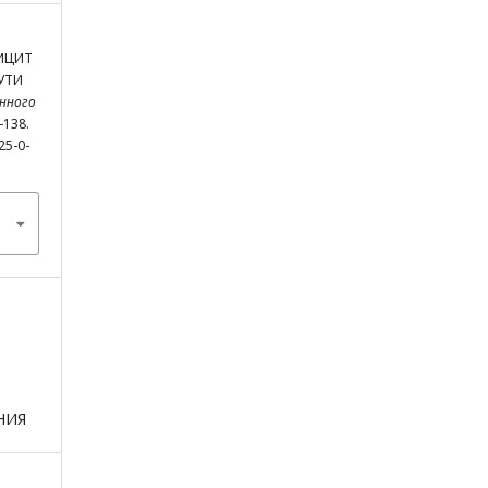
ФИЦИТ
УТИ
нного
0-138.
25-0-
НИЯ