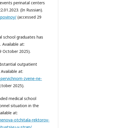
revents perinatal centers
.01.2023. (In Russian).
upovinoy/
(accessed 29
cal school graduates has
 Available at:
9 October 2025).
bstantial outpatient
Available at:
-pervichnom-zvene-ne-
ctober 2025).
nded medical school
onnel situation in the
ilable at:
enova-otchitala-rektorov-
tuatsiyu-v-stran/