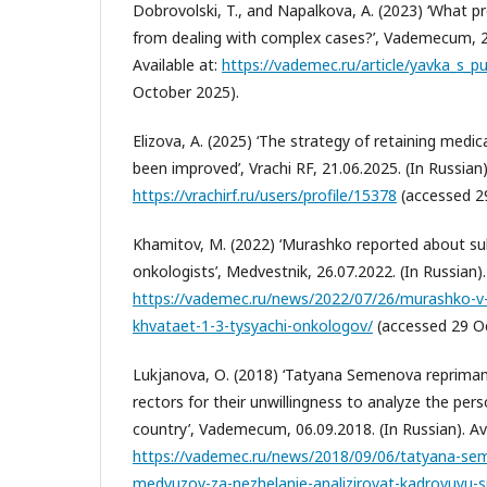
Dobrovolski, T., and Napalkova, А. (2023) ‘What p
from dealing with complex cases?’, Vademecum, 22
Available at:
https://vademec.ru/article/yavka_s_p
October 2025).
Elizova, А. (2025) ‘The strategy of retaining medi
been improved’, Vrachi RF, 21.06.2025. (In Russian).
https://vrachirf.ru/users/profile/15378
(accessed 2
Khamitov, M. (2022) ‘Murashko reported about su
onkologists’, Medvestnik, 26.07.2022. (In Russian). 
https://vademec.ru/news/2022/07/26/murashko-v
khvataet-1-3-tysyachi-onkologov/
(accessed 29 O
Lukjanova, О. (2018) ‘Tatyana Semenova reprima
rectors for their unwillingness to analyze the pers
country’, Vademecum, 06.09.2018. (In Russian). Ava
https://vademec.ru/news/2018/09/06/tatyana-sem
medvuzov-za-nezhelanie-analizirovat-kadrovuyu-si