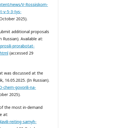
ontent/news/V-Rossiiskom-
t-v-5-3-tys-
October 2025).
ubmit additional proposals
 Russian). Available at:
rosili-prorabotat-
.html
(accessed 29
at was discussed at the
k, 16.05.2025. (In Russian).
O-chem-govorili-na-
ober 2025).
t of the most in-demand
e at:
avili-reiting-samyh-