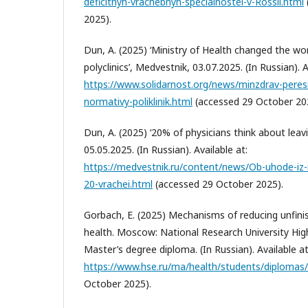
deficitnyh-vrachebnyh-specialnostei-v-Rossii.html
2025).
Dun, А. (2025) ‘Ministry of Health changed the wo
polyclinics’, Medvestnik, 03.07.2025. (In Russian). A
https://www.solidarnost.org/news/minzdrav-pere
normativy-poliklinik.html
(accessed 29 October 20
Dun, А. (2025) ‘20% of physicians think about leav
05.05.2025. (In Russian). Available at:
https://medvestnik.ru/content/news/Ob-uhode-iz
20-vrachei.html
(accessed 29 October 2025).
Gorbach, E. (2025) Mechanisms of reducing unfini
health. Moscow: National Research University Hig
Master’s degree diploma. (In Russian). Available at
https://www.hse.ru/ma/health/students/diploma
October 2025).