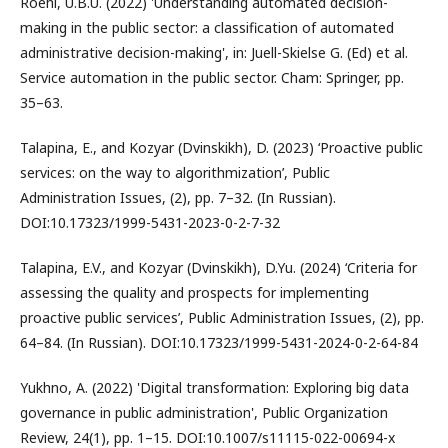
Roehl, U.B.U. (2022) 'Understanding automated decision-
making in the public sector: a classification of automated
administrative decision-making', in: Juell-Skielse G. (Ed) et al.
Service automation in the public sector. Cham: Springer, pp.
35–63.
Talapina, E., and Kozyar (Dvinskikh), D. (2023) ‘Proactive public
services: on the way to algorithmization’, Public
Administration Issues, (2), pp. 7–32. (In Russian).
DOI:10.17323/1999-5431-2023-0-2-7-32
Talapina, E.V., and Kozyar (Dvinskikh), D.Yu. (2024) ‘Criteria for
assessing the quality and prospects for implementing
proactive public services’, Public Administration Issues, (2), pp.
64–84. (In Russian). DOI:10.17323/1999-5431-2024-0-2-64-84
Yukhno, A. (2022) 'Digital transformation: Exploring big data
governance in public administration', Public Organization
Review, 24(1), pp. 1–15. DOI:10.1007/s11115-022-00694-x