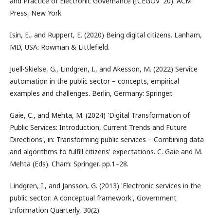
and Practice of Electronic Governance (ICEGOV '20). ACM
Press, New York.
Isin, E., and Ruppert, E. (2020) Being digital citizens. Lanham,
MD, USA: Rowman & Littlefield.
Juell-Skielse, G., Lindgren, I., and Akesson, M. (2022) Service
automation in the public sector – concepts, empirical
examples and challenges. Berlin, Germany: Springer.
Gaie, C., and Mehta, M. (2024) 'Digital Transformation of
Public Services: Introduction, Current Trends and Future
Directions', in: Transforming public services – Combining data
and algorithms to fulfill citizens' expectations. C. Gaie and M.
Mehta (Eds). Cham: Springer, pp.1–28.
Lindgren, I., and Jansson, G. (2013) 'Electronic services in the
public sector: A conceptual framework', Government
Information Quarterly, 30(2).