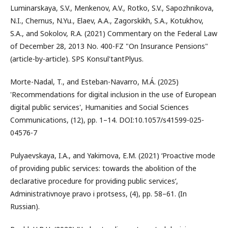
Luminarskaya, S.V., Menkenov, A.V., Rotko, S.V., Sapozhnikova,
N.I., Chernus, N.Yu., Elaev, A.A., Zagorskikh, S.A., Kotukhov,
S.A., and Sokolov, R.A. (2021) Commentary on the Federal Law
of December 28, 2013 No. 400-FZ "On Insurance Pensions"
(article-by-article). SPS Konsul'tantPlyus.
Morte-Nadal, T., and Esteban-Navarro, M.Á. (2025)
'Recommendations for digital inclusion in the use of European
digital public services', Humanities and Social Sciences
Communications, (12), pp. 1–14. DOI:10.1057/s41599-025-
04576-7
Pulyaevskaya, I.A., and Yakimova, E.M. (2021) ‘Proactive mode
of providing public services: towards the abolition of the
declarative procedure for providing public services’,
Administrativnoye pravo i protsess, (4), pp. 58–61. (In
Russian).