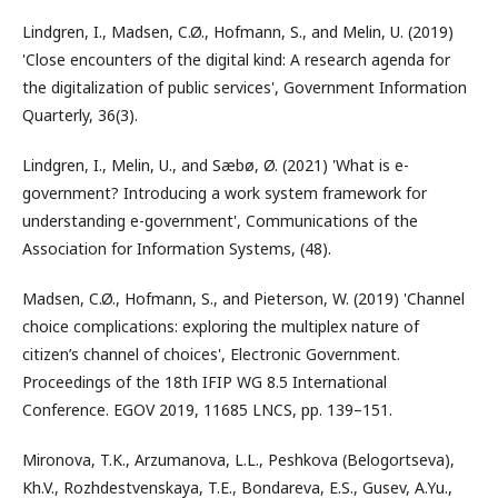
Lindgren, I., Madsen, C.Ø., Hofmann, S., and Melin, U. (2019)
'Close encounters of the digital kind: A research agenda for
the digitalization of public services', Government Information
Quarterly, 36(3).
Lindgren, I., Melin, U., and Sæbø, Ø. (2021) 'What is e-
government? Introducing a work system framework for
understanding e-government', Communications of the
Association for Information Systems, (48).
Madsen, C.Ø., Hofmann, S., and Pieterson, W. (2019) 'Channel
choice complications: exploring the multiplex nature of
citizen’s channel of choices', Electronic Government.
Proceedings of the 18th IFIP WG 8.5 International
Conference. EGOV 2019, 11685 LNCS, pp. 139–151.
Mironova, T.K., Arzumanova, L.L., Peshkova (Belogortseva),
Kh.V., Rozhdestvenskaya, T.E., Bondareva, E.S., Gusev, A.Yu.,