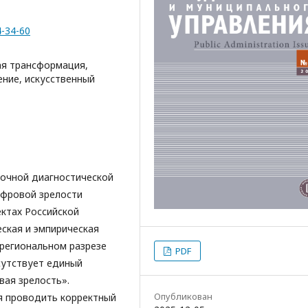
4-34-60
ая трансформация,
ние, искусственный
точной диагностической
ифровой зрелости
ектах Российской
ская и эмпирическая
 региональном разрезе
PDF
сутствует единый
вая зрелость».
Опубликован
 проводить корректный