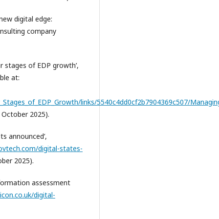
 new digital edge:
onsulting company
ur stages of EDP growth’,
ble at:
r_Stages_of_EDP_Growth/links/5540c4dd0cf2b7904369c507/Managin
 October 2025).
ults announced’,
vtech.com/digital-states-
ber 2025).
nsformation assessment
con.co.uk/digital-