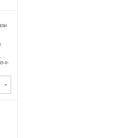
ДЕЛИ
.
.
25-0-