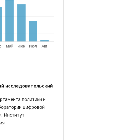
й исследовательский
ртамента политики и
боратории цифровой
и; Институт
ия