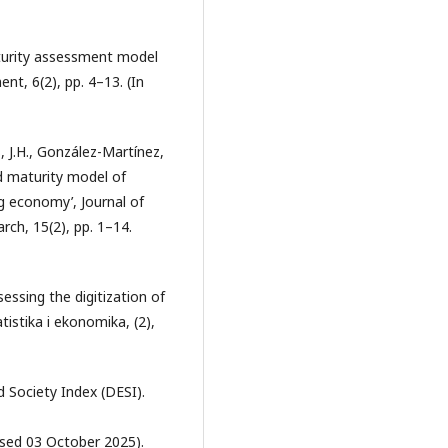
maturity assessment model
nt, 6(2), pp. 4–13. (In
, J.H., González-Martínez,
d maturity model of
g economy’, Journal of
rch, 15(2), pp. 1–14.
sessing the digitization of
istika i ekonomika, (2),
Society Index (DESI).
sed 03 October 2025).