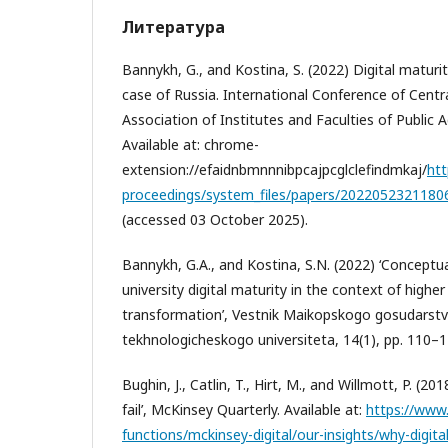
Литература
Bannykh, G., and Kostina, S. (2022) Digital maturit
case of Russia. International Conference of Cent
Association of Institutes and Faculties of Public 
Available at: chrome-
extension://efaidnbmnnnibpcajpcglclefindmkaj/
htt
proceedings/system_files/papers/202205232118060
(accessed 03 October 2025).
Bannykh, G.A., and Kostina, S.N. (2022) ‘Conceptua
university digital maturity in the context of higher
transformation’, Vestnik Maikopskogo gosudars
tekhnologicheskogo universiteta, 14(1), pp. 110–12
Bughin, J., Catlin, T., Hirt, M., and Willmott, P. (20
fail’, McKinsey Quarterly. Available at:
https://www
functions/mckinsey-digital/our-insights/why-digital