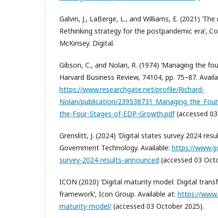
Galvin, J., LaBerge, L., and Williams, E. (2021) ‘The
Rethinking strategy for the postpandemic era’, C
McKinsey. Digital.
Gibson, C., and Nolan, R. (1974) ‘Managing the fo
Harvard Business Review, 74104, рр. 75–87. Availa
https://www.researchgate.net/profile/Richard-
Nolan/publication/239538731_Managing_the_Fou
the-Four-Stages-of-EDP-Growth.pdf
(accessed 03
Grenslitt, J. (2024) ‘Digital states survey 2024 res
Government Technology. Available:
https://www.go
survey-2024-results-announced
(accessed 03 Octo
ICON (2020) ‘Digital maturity model: Digital tra
framework’, Icon Group. Available at:
https://www.i
maturity-model/
(accessed 03 October 2025).