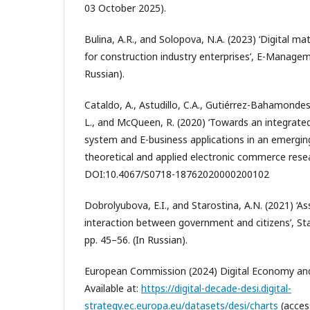
03 October 2025).
Bulina, A.R., and Solopova, N.A. (2023) ‘Digital 
for construction industry enterprises’, E-Manageme
Russian).
Cataldo, A., Astudillo, C.A., Gutiérrez-Bahamondes
L., and McQueen, R. (2020) ‘Towards an integrate
system and E-business applications in an emergin
theoretical and applied electronic commerce resea
DOI:10.4067/S0718-18762020000200102
Dobrolyubova, E.I., and Starostina, A.N. (2021) ‘As
interaction between government and citizens’, Stat
pp. 45–56. (In Russian).
European Commission (2024) Digital Economy and 
Available at:
https://digital-decade-desi.digital-
strategy.ec.europa.eu/datasets/desi/charts
(acces