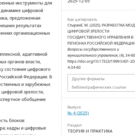
2025-12-05
ренные инструменты для
в динамике цифровой
ика, предложенная
Как цитировать
СтыринЕ. М. (2025). РАЗРАБОТКА МО
нешних результатах
ЦИФРОВОЙ ЗРЕЛОСТИ
ренних организационных
ГОСУДАРСТВЕННОГО УПРАВЛЕНИЯ В
РЕГИОНАХ РОССИЙСКОЙ ФЕДЕРАЦИИ
Вопросы государственного и
мплексной, адаптивной
муниципального управления
, (4), 34-60
https://doi.org/10.17323/1999-5431-20
ых органов власти,
4-34-60
ку состояния цифрового
Российской Федерации. В
Другие форматы
ественных и зарубежных
библиографических ссылок
 цифровой зрелости,
экспертное обобщение
Выпуск
№ 4 (2025)
сть блоков:
Раздел
ура; кадры и цифровые
ТЕОРИЯ И ПРАКТИКА