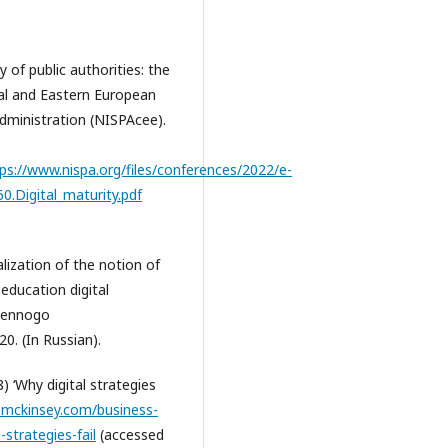
y of public authorities: the
ral and Eastern European
Administration (NISPAcee).
ps://www.nispa.org/files/conferences/2022/e-
.Digital_maturity.pdf
lization of the notion of
 education digital
tvennogo
0. (In Russian).
18) ‘Why digital strategies
.mckinsey.com/business-
-strategies-fail
(accessed